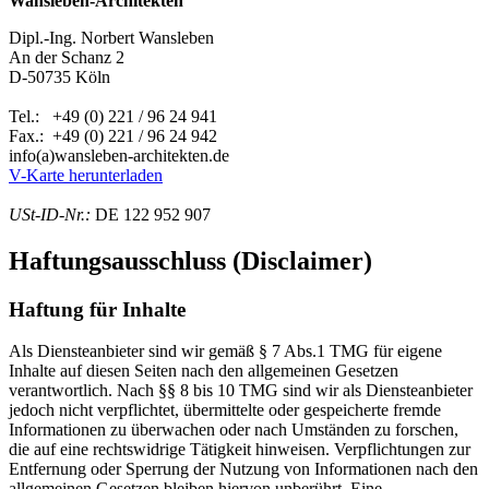
Wansleben-Architekten
Dipl.-Ing. Norbert Wansleben
An der Schanz 2
D-50735 Köln
Tel.: +49 (0) 221 / 96 24 941
Fax.: +49 (0) 221 / 96 24 942
info(a)wansleben-architekten.de
V-Karte herunterladen
USt-ID-Nr.:
DE 122 952 907
Haftungsausschluss (Disclaimer)
Haftung für Inhalte
Als Diensteanbieter sind wir gemäß § 7 Abs.1 TMG für eigene
Inhalte auf diesen Seiten nach den allgemeinen Gesetzen
verantwortlich. Nach §§ 8 bis 10 TMG sind wir als Diensteanbieter
jedoch nicht verpflichtet, übermittelte oder gespeicherte fremde
Informationen zu überwachen oder nach Umständen zu forschen,
die auf eine rechtswidrige Tätigkeit hinweisen. Verpflichtungen zur
Entfernung oder Sperrung der Nutzung von Informationen nach den
allgemeinen Gesetzen bleiben hiervon unberührt. Eine